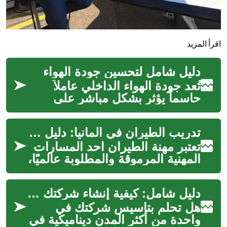
اقرأ المزيد
دليل شامل لتحسين جودة الهواء
تُعد جودة الهواء الداخلي عاملاً
حاسماً يؤثر بشكل مباشر على
صحة الإنسان ورفاهيته. فمع قضاء
معظم الأفراد وقتاً طويلاً د...
تدريب الطيران في ألمانيا: دليل شامل للطلاب والطيارين
تعتبر مهنة الطيران أحد المسارات
المهنية المرموقة والمطلوبة عالميًا،
وتتطلب تدريبًا دقيقًا ومكوّنات تقنية
وإنسانية عال...
دليل شامل: كيفية إنشاء شركتك الخاصة في دبي بنجاح
هل تحلم بتأسيس شركتك في
واحدة من أكثر المدن ديناميكية في