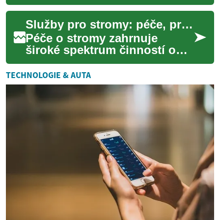
biodiverzitu a estetiku, ale
vyžadují odbornou péči.
Služby pro stromy: péče, prořezávání a bezpečnost
Tento článek popis...
Péče o stromy zahrnuje
široké spektrum činností od
pravidelného prořezávání
přes řez stromů až po
TECHNOLOGIE & AUTA
odstraňování nemocn...