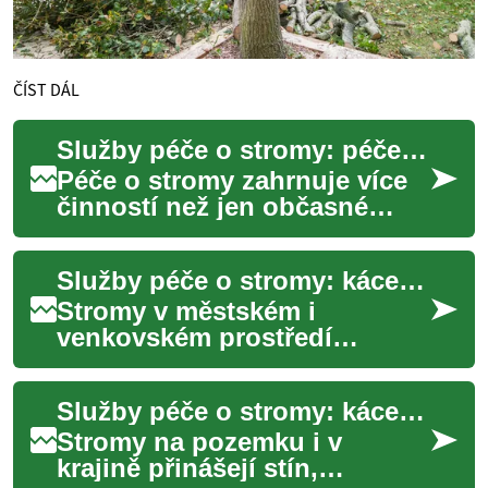
ČÍST DÁL
Služby péče o stromy: péče v zahradě i v lese
Péče o stromy zahrnuje více
činností než jen občasné
kácení nebo prořezávání.
Správná údržba zvyšuje
Služby péče o stromy: kácení, prořezávání a údržba
bezpečnost, zdra...
Stromy v městském i
venkovském prostředí
vyžadují pravidelnou péči,
aby zůstaly zdravé, bezpečné
Služby péče o stromy: kácení, řez a údržba zahrady
a estetické. Tento č...
Stromy na pozemku i v
krajině přinášejí stín,