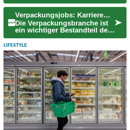
Büchern; es ist eine kritische
Säule jeder Organisation, die
Verpackungsjobs: Karrieremöglichkeiten in der Logistikbranche
...
Die Verpackungsbranche ist
ein wichtiger Bestandteil der
modernen Logistik und bietet
vielfältige
LIFESTYLE
Beschäftigungsmögli...