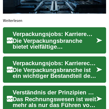
Weiterlesen
Verpackungsjobs: Karrieremöglichkeiten und Perspektiven in der Logistikbranche
Die Verpackungsbranche
bietet vielfältige
Beschäftigungsmöglichkeiten
für Menschen mit
Verpackungsjobs: Karrierechancen in der Logistikbranche
unterschiedlichen
Qualifikatio...
Die Verpackungsbranche ist
ein wichtiger Bestandteil der
modernen Logistik und bietet
vielfältige
Verständnis der Prinzipien des modernen Rechnungswesens
Beschäftigungsmögli...
Das Rechnungswesen ist weit
mehr als nur das Führen von