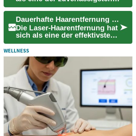
Methoden zur dauerhaften
Haarreduktion. In diesem
Dauerhafte Haarentfernung mit Laser: Alles, was Sie wissen müssen
Artikel ...
Die Laser-Haarentfernung hat
sich als eine der effektivsten
Methoden zur langfristigen
Haarentfernung etabliert.
WELLNESS
Dies...