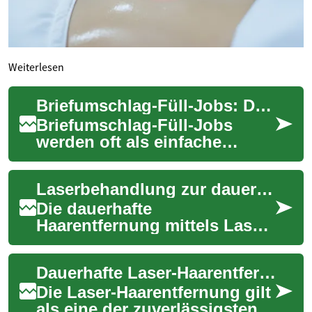
Weiterlesen
Briefumschlag-Füll-Jobs: Die Wahrheit hinter der vermeintlichen Heimarbeit
Briefumschlag-Füll-Jobs
werden oft als einfache
Möglichkeit beworben, von
zu Hause aus Geld zu
Laserbehandlung zur dauerhaften Haarentfernung: Was Sie wissen müssen
verdienen. Die Vorstel...
Die dauerhafte
Haarentfernung mittels Laser
ist eine der effektivsten
Methoden, um
Dauerhafte Laser-Haarentfernung: Das sollten Sie wissen
unerwünschten Haarwuchs
langfristi...
Die Laser-Haarentfernung gilt
als eine der zuverlässigsten