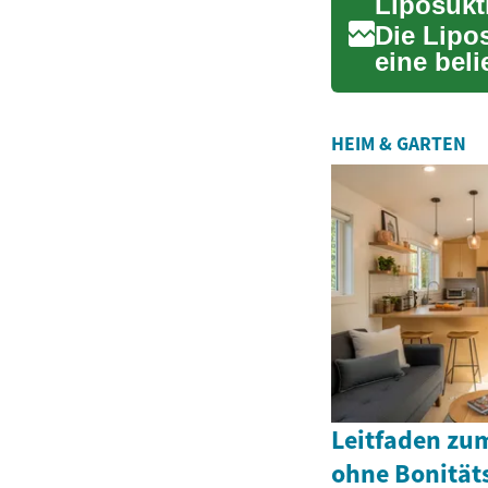
Die Lipo
eine bel
überschü
HEIM & GARTEN
Leitfaden zu
ohne Bonität