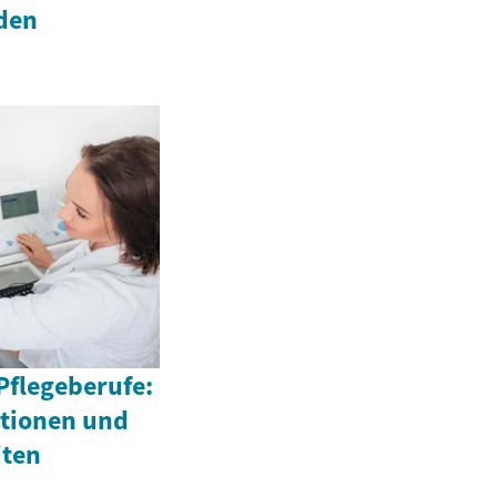
den
Pflegeberufe:
ationen und
iten