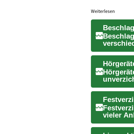
Weiterlesen
Beschlag
verschie
Finanzins
Hörgerät
unverzich
verbess..
Festverz
Festverz
vieler An
s...