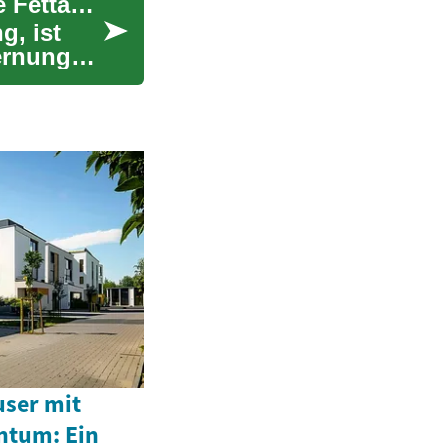
Liposuktion: Eine umfassende Einführung in die Fettabsaugung
g, ist
ernung
ser mit
tum: Ein