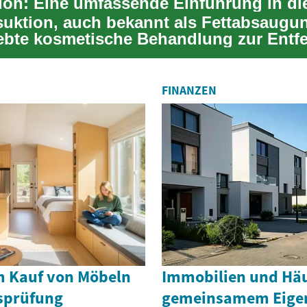
suktion, auch bekannt als Fettabsaugun
iebte kosmetische Behandlung zur Entf
ssig...
FINANZEN
m Kauf von Möbeln
Immobilien und Häu
sprüfung
gemeinsamem Eigen