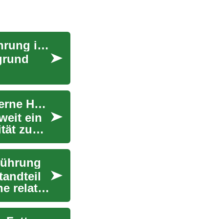
Beschlagnahmte Autos: Eine umfassende Einführung in den Markt
grund
Hörgeräte: Eine umfassende Einführung in moderne Hörtechnologie
weit ein
tät zu
führung
tandteil
e relativ