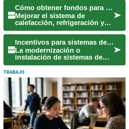
requiere una planificación
Cómo obtener fondos para mejorar el ambiente interior de tu casa
financiera cuidado...
Mejorar el sistema de
calefacción, refrigeración y
ventilación de tu hogar puede
parecer costoso, pero existen
Incentivos para sistemas de calefacción y refrigeración
divers...
La modernización o
instalación de sistemas de
calefacción, ventilación y aire
acondicionado (HVAC) en el
TRABAJO
hogar puede ...