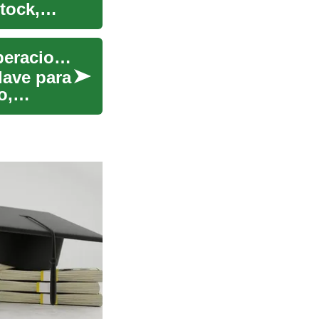
tock,
Servicios de almacén: gestión de inventario y operaciones logísticas
lave para
o,