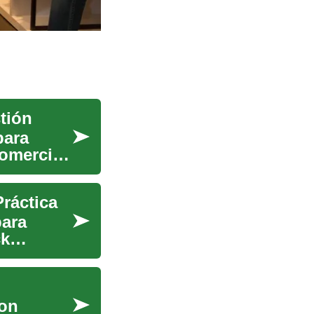
stión
para
comercios
Práctica
para
ck
con