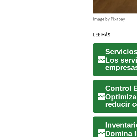
Image by Pixabay
LEE MÁS
Servicios
Los serv
empresas
hasta ope
Control E
Optimiza
reducir c
correcto 
Inventar
Domina l