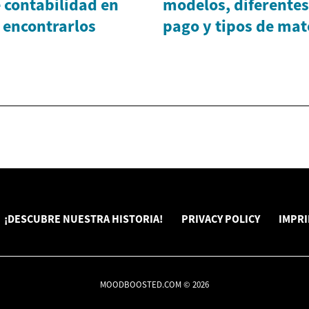
 contabilidad en
modelos, diferentes
 encontrarlos
pago y tipos de mat
¡DESCUBRE NUESTRA HISTORIA!
PRIVACY POLICY
IMPR
MOODBOOSTED.COM © 2026