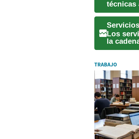
técnicas 
reducen 
Los serv
la caden
control d
TRABAJO