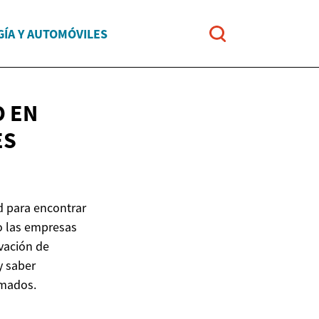
ÍA Y AUTOMÓVILES
O EN
ES
d para encontrar
o las empresas
vación de
y saber
rmados.