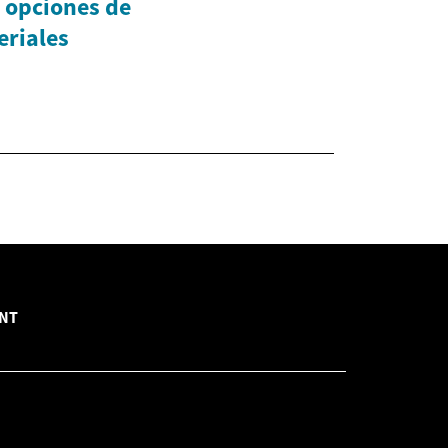
 opciones de
eriales
INT