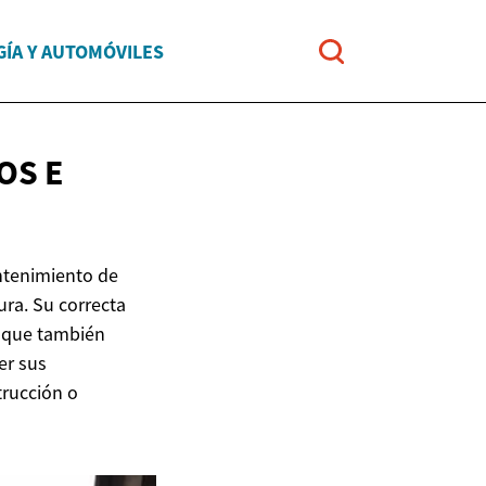
ÍA Y AUTOMÓVILES
OS E
ntenimiento de
ura. Su correcta
o que también
er sus
trucción o