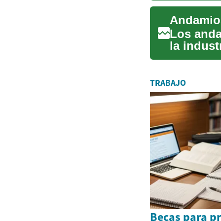
Los anda
la indust
trabajado
TRABAJO
Becas para p