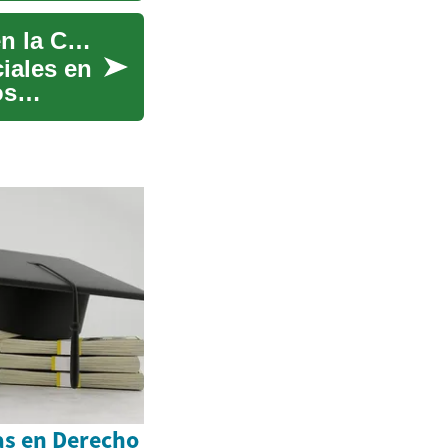
Andamios: Guía Completa de Seguridad y Uso en la Construcción
iales en
os
as en Derecho