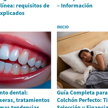
línea: requisitos de
– Información
explicados
INICIO
to dental:
Guía Completa para 
seras, tratamientos
Colchón Perfecto: T
timas tendencias
Selección y Financi