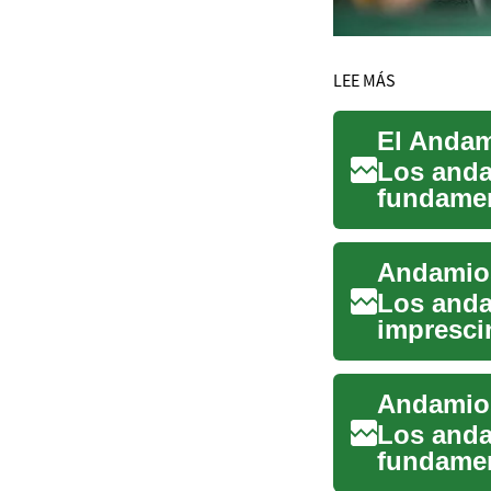
LEE MÁS
Los anda
fundamen
permiten 
Andamios
Los anda
imprescin
seguridad
Los anda
fundamen
permiten 