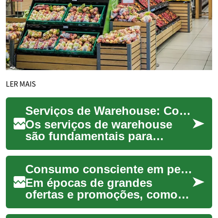
LER MAIS
Serviços de Warehouse: Como otimizar storage e logística
Os serviços de warehouse
são fundamentais para
empresas que precisam
armazenar, gerir e
Consumo consciente em períodos de oferta
movimentar mercadorias com
ef...
Em épocas de grandes
ofertas e promoções, como
as que antecedem feriados e
eventos sazonais, a