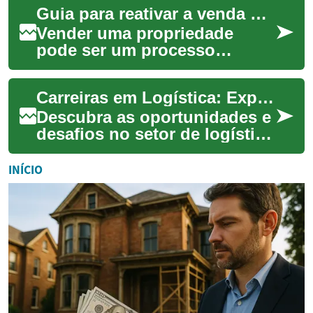
Guia para reativar a venda de sua propriedade residencial
oportunidade de adquir...
Vender uma propriedade
pode ser um processo
complexo e, às vezes, o
imóvel permanece no
Carreiras em Logística: Explorando o Mundo dos Armazéns
mercado por mais tempo do
que...
Descubra as oportunidades e
desafios no setor de logística
e armazenagem. Este artigo
analisa as diversas funções
INÍCIO
em ...