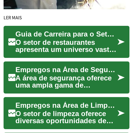
LER MAIS
Guia de Carreira para o Setor de Restaurantes
O setor de restaurantes
apresenta um universo vasto
e dinâmico de oportunidades
profissionais para indivíduos
Empregos na Área de Segurança: Guia Completo sobre Carreiras e Oportunidades
com div...
A área de segurança oferece
uma ampla gama de
oportunidades profissionais
em constante crescimento no
Empregos na Área de Limpeza: Guia Completo sobre Oportunidades e Carreira
mercado de trab...
O setor de limpeza oferece
diversas oportunidades de
trabalho em diferentes