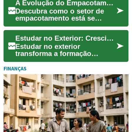
A Evolução do Empacotamento na Logística Moderna
perspectivas de carreira e d...
Descubra como o setor de
empacotamento está se
transformando na era digital.
Explore as novas
Estudar no Exterior: Crescimento, Línguas e Carreira
tecnologias, habilidade...
Estudar no exterior
transforma a formação
acadêmica em uma
experiência de vida: imersão
FINANÇAS
cultural, desenvolvimento
pes...