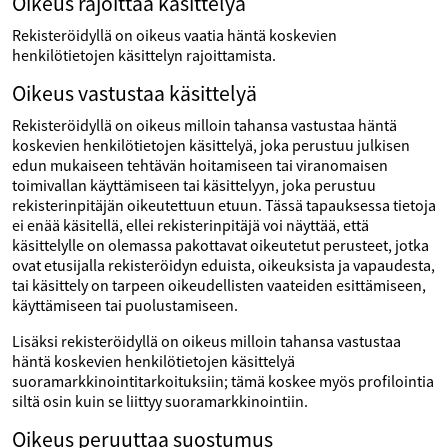
Oikeus rajoittaa käsittelyä
Rekisteröidyllä on oikeus vaatia häntä koskevien
henkilötietojen käsittelyn rajoittamista.
Oikeus vastustaa käsittelyä
Rekisteröidyllä on oikeus milloin tahansa vastustaa häntä
koskevien henkilötietojen käsittelyä, joka perustuu julkisen
edun mukaiseen tehtävän hoitamiseen tai viranomaisen
toimivallan käyttämiseen tai käsittelyyn, joka perustuu
rekisterinpitäjän oikeutettuun etuun. Tässä tapauksessa tietoja
ei enää käsitellä, ellei rekisterinpitäjä voi näyttää, että
käsittelylle on olemassa pakottavat oikeutetut perusteet, jotka
ovat etusijalla rekisteröidyn eduista, oikeuksista ja vapaudesta,
tai käsittely on tarpeen oikeudellisten vaateiden esittämiseen,
käyttämiseen tai puolustamiseen.
Lisäksi rekisteröidyllä on oikeus milloin tahansa vastustaa
häntä koskevien henkilötietojen käsittelyä
suoramarkkinointitarkoituksiin; tämä koskee myös profilointia
siltä osin kuin se liittyy suoramarkkinointiin.
Oikeus peruuttaa suostumus