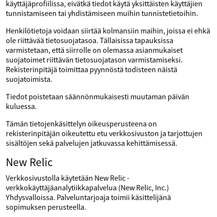
käyttäjäprofiilissa, eivätkä tiedot käytä yksittäisten käyttäjien
tunnistamiseen tai yhdistämiseen muihin tunnistetietoihin.
Henkilötietoja voidaan siirtää kolmansiin maihin, joissa ei ehkä
ole riittävää tietosuojatasoa. Tällaisissa tapauksissa
varmistetaan, että siirrolle on olemassa asianmukaiset
suojatoimet riittävän tietosuojatason varmistamiseksi.
Rekisterinpitäjä toimittaa pyynnöstä todisteen näistä
suojatoimista.
Tiedot poistetaan säännönmukaisesti muutaman päivän
kuluessa.
Tämän tietojenkäsittelyn oikeusperusteena on
rekisterinpitäjän oikeutettu etu verkkosivuston ja tarjottujen
sisältöjen sekä palvelujen jatkuvassa kehittämisessä.
New Relic
Verkkosivustolla käytetään New Relic -
verkkokäyttäjäanalytiikkapalvelua (New Relic, Inc.)
Yhdysvalloissa. Palveluntarjoaja toimii käsittelijänä
sopimuksen perusteella.