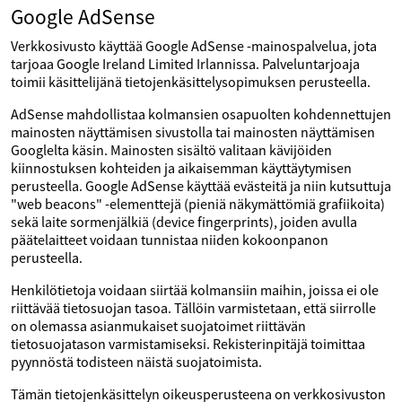
Google AdSense
Verkkosivusto käyttää Google AdSense -mainospalvelua, jota
tarjoaa Google Ireland Limited Irlannissa. Palveluntarjoaja
toimii käsittelijänä tietojenkäsittelysopimuksen perusteella.
AdSense mahdollistaa kolmansien osapuolten kohdennettujen
mainosten näyttämisen sivustolla tai mainosten näyttämisen
Googlelta käsin. Mainosten sisältö valitaan kävijöiden
kiinnostuksen kohteiden ja aikaisemman käyttäytymisen
perusteella. Google AdSense käyttää evästeitä ja niin kutsuttuja
"web beacons" -elementtejä (pieniä näkymättömiä grafiikoita)
sekä laite sormenjälkiä (device fingerprints), joiden avulla
päätelaitteet voidaan tunnistaa niiden kokoonpanon
perusteella.
Henkilötietoja voidaan siirtää kolmansiin maihin, joissa ei ole
riittävää tietosuojan tasoa. Tällöin varmistetaan, että siirrolle
on olemassa asianmukaiset suojatoimet riittävän
tietosuojatason varmistamiseksi. Rekisterinpitäjä toimittaa
pyynnöstä todisteen näistä suojatoimista.
Tämän tietojenkäsittelyn oikeusperusteena on verkkosivuston