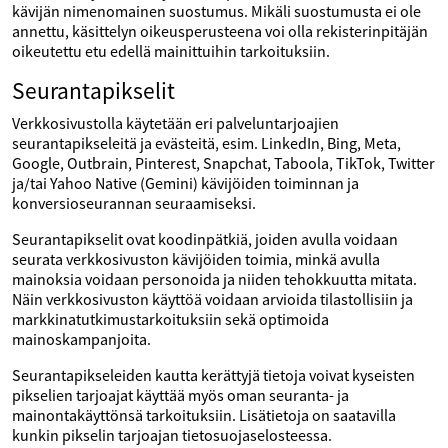
kävijän nimenomainen suostumus. Mikäli suostumusta ei ole
annettu, käsittelyn oikeusperusteena voi olla rekisterinpitäjän
oikeutettu etu edellä mainittuihin tarkoituksiin.
Seurantapikselit
Verkkosivustolla käytetään eri palveluntarjoajien
seurantapikseleitä ja evästeitä, esim. LinkedIn, Bing, Meta,
Google, Outbrain, Pinterest, Snapchat, Taboola, TikTok, Twitter
ja/tai Yahoo Native (Gemini) kävijöiden toiminnan ja
konversioseurannan seuraamiseksi.
Seurantapikselit ovat koodinpätkiä, joiden avulla voidaan
seurata verkkosivuston kävijöiden toimia, minkä avulla
mainoksia voidaan personoida ja niiden tehokkuutta mitata.
Näin verkkosivuston käyttöä voidaan arvioida tilastollisiin ja
markkinatutkimustarkoituksiin sekä optimoida
mainoskampanjoita.
Seurantapikseleiden kautta kerättyjä tietoja voivat kyseisten
pikselien tarjoajat käyttää myös oman seuranta- ja
mainontakäyttönsä tarkoituksiin. Lisätietoja on saatavilla
kunkin pikselin tarjoajan tietosuojaselosteessa.