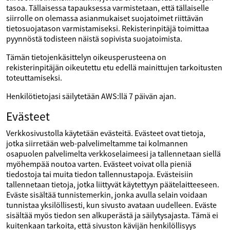
tasoa. Tällaisessa tapauksessa varmistetaan, että tällaiselle
siirrolle on olemassa asianmukaiset suojatoimet riittävän
tietosuojatason varmistamiseksi. Rekisterinpitäjä toimittaa
pyynnöstä todisteen näistä sopivista suojatoimista.
Tämän tietojenkäsittelyn oikeusperusteena on
rekisterinpitäjän oikeutettu etu edellä mainittujen tarkoitusten
toteuttamiseksi.
Henkilötietojasi säilytetään AWS:llä 7 päivän ajan.
Evästeet
Verkkosivustolla käytetään evästeitä. Evästeet ovat tietoja,
jotka siirretään web-palvelimeltamme tai kolmannen
osapuolen palvelimelta verkkoselaimeesi ja tallennetaan siellä
myöhempää noutoa varten. Evästeet voivat olla pieniä
tiedostoja tai muita tiedon tallennustapoja. Evästeisiin
tallennetaan tietoja, jotka liittyvät käytettyyn päätelaitteeseen.
Eväste sisältää tunnistemerkin, jonka avulla selain voidaan
tunnistaa yksilöllisesti, kun sivusto avataan uudelleen. Eväste
sisältää myös tiedon sen alkuperästä ja säilytysajasta. Tämä ei
kuitenkaan tarkoita, että sivuston kävijän henkilöllisyys