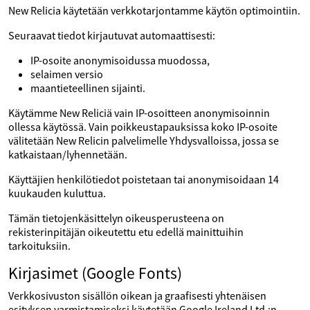
New Relicia käytetään verkkotarjontamme käytön optimointiin.
Seuraavat tiedot kirjautuvat automaattisesti:
IP-osoite anonymisoidussa muodossa,
selaimen versio
maantieteellinen sijainti.
Käytämme New Reliciä vain IP-osoitteen anonymisoinnin
ollessa käytössä. Vain poikkeustapauksissa koko IP-osoite
välitetään New Relicin palvelimelle Yhdysvalloissa, jossa se
katkaistaan/lyhennetään.
Käyttäjien henkilötiedot poistetaan tai anonymisoidaan 14
kuukauden kuluttua.
Tämän tietojenkäsittelyn oikeusperusteena on
rekisterinpitäjän oikeutettu etu edellä mainittuihin
tarkoituksiin.
Kirjasimet (Google Fonts)
Verkkosivuston sisällön oikean ja graafisesti yhtenäisen
esityksen varmistamiseksi käytetään Google Ireland Ltd.:n