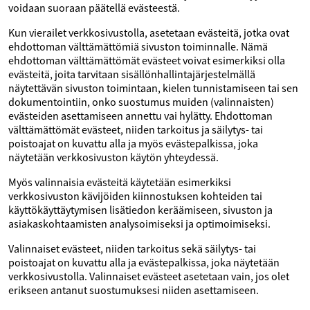
voidaan suoraan päätellä evästeestä.
Kun vierailet verkkosivustolla, asetetaan evästeitä, jotka ovat
ehdottoman välttämättömiä sivuston toiminnalle. Nämä
ehdottoman välttämättömät evästeet voivat esimerkiksi olla
evästeitä, joita tarvitaan sisällönhallintajärjestelmällä
näytettävän sivuston toimintaan, kielen tunnistamiseen tai sen
dokumentointiin, onko suostumus muiden (valinnaisten)
evästeiden asettamiseen annettu vai hylätty. Ehdottoman
välttämättömät evästeet, niiden tarkoitus ja säilytys- tai
poistoajat on kuvattu alla ja myös evästepalkissa, joka
näytetään verkkosivuston käytön yhteydessä.
Myös valinnaisia evästeitä käytetään esimerkiksi
verkkosivuston kävijöiden kiinnostuksen kohteiden tai
käyttökäyttäytymisen lisätiedon keräämiseen, sivuston ja
asiakaskohtaamisten analysoimiseksi ja optimoimiseksi.
Valinnaiset evästeet, niiden tarkoitus sekä säilytys- tai
poistoajat on kuvattu alla ja evästepalkissa, joka näytetään
verkkosivustolla. Valinnaiset evästeet asetetaan vain, jos olet
erikseen antanut suostumuksesi niiden asettamiseen.