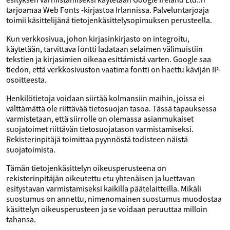
tarjoamaa Web Fonts -kirjastoa Irlannissa. Palveluntarjoaja
toimii käsittelijänä tietojenkäsittelysopimuksen perusteella.
Kun verkkosivua, johon kirjasinkirjasto on integroitu,
käytetään, tarvittava fontti ladataan selaimen välimuistiin
tekstien ja kirjasimien oikeaa esittämistä varten. Google saa
tiedon, että verkkosivuston vaatima fontti on haettu kävijän IP-
osoitteesta.
Henkilötietoja voidaan siirtää kolmansiin maihin, joissa ei
välttämättä ole riittävää tietosuojan tasoa. Tässä tapauksessa
varmistetaan, että siirrolle on olemassa asianmukaiset
suojatoimet riittävän tietosuojatason varmistamiseksi.
Rekisterinpitäjä toimittaa pyynnöstä todisteen näistä
suojatoimista.
Tämän tietojenkäsittelyn oikeusperusteena on
rekisterinpitäjän oikeutettu etu yhtenäisen ja luettavan
esitystavan varmistamiseksi kaikilla päätelaitteilla. Mikäli
suostumus on annettu, nimenomainen suostumus muodostaa
käsittelyn oikeusperusteen ja se voidaan peruuttaa milloin
tahansa.