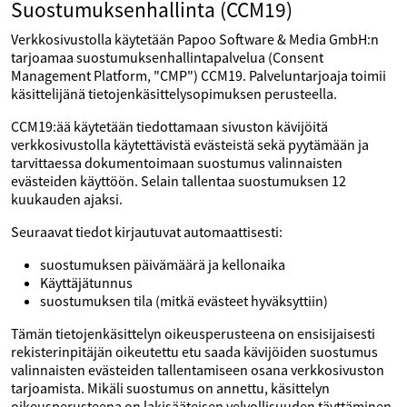
Suostumuksenhallinta (CCM19)
Verkkosivustolla käytetään Papoo Software & Media GmbH:n
tarjoamaa suostumuksenhallintapalvelua (Consent
Management Platform, "CMP") CCM19. Palveluntarjoaja toimii
käsittelijänä tietojenkäsittelysopimuksen perusteella.
CCM19:ää käytetään tiedottamaan sivuston kävijöitä
verkkosivustolla käytettävistä evästeistä sekä pyytämään ja
tarvittaessa dokumentoimaan suostumus valinnaisten
evästeiden käyttöön. Selain tallentaa suostumuksen 12
kuukauden ajaksi.
Seuraavat tiedot kirjautuvat automaattisesti:
suostumuksen päivämäärä ja kellonaika
Käyttäjätunnus
suostumuksen tila (mitkä evästeet hyväksyttiin)
Tämän tietojenkäsittelyn oikeusperusteena on ensisijaisesti
rekisterinpitäjän oikeutettu etu saada kävijöiden suostumus
valinnaisten evästeiden tallentamiseen osana verkkosivuston
tarjoamista. Mikäli suostumus on annettu, käsittelyn
oikeusperusteena on lakisääteisen velvollisuuden täyttäminen