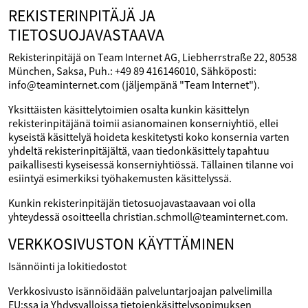
REKISTERINPITÄJÄ JA
TIETOSUOJAVASTAAVA
Rekisterinpitäjä on Team Internet AG, Liebherrstraße 22, 80538
München, Saksa, Puh.: +49 89 416146010, Sähköposti:
info@teaminternet.com (jäljempänä "Team Internet").
Yksittäisten käsittelytoimien osalta kunkin käsittelyn
rekisterinpitäjänä toimii asianomainen konserniyhtiö, ellei
kyseistä käsittelyä hoideta keskitetysti koko konsernia varten
yhdeltä rekisterinpitäjältä, vaan tiedonkäsittely tapahtuu
paikallisesti kyseisessä konserniyhtiössä. Tällainen tilanne voi
esiintyä esimerkiksi työhakemusten käsittelyssä.
Kunkin rekisterinpitäjän tietosuojavastaavaan voi olla
yhteydessä osoitteella christian.schmoll@teaminternet.com.
VERKKOSIVUSTON KÄYTTÄMINEN
Isännöinti ja lokitiedostot
Verkkosivusto isännöidään palveluntarjoajan palvelimilla
EU:ssa ja Yhdysvalloissa tietojenkäsittelysopimuksen