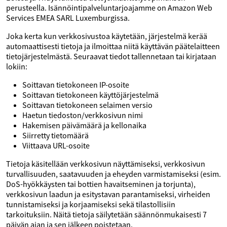
perusteella. Isännöintipalveluntarjoajamme on Amazon Web
Services EMEA SARL Luxemburgissa.
Joka kerta kun verkkosivustoa käytetään, järjestelmä kerää
automaattisesti tietoja ja ilmoittaa niitä käyttävän päätelaitteen
tietojärjestelmästä. Seuraavat tiedot tallennetaan tai kirjataan
lokiin:
Soittavan tietokoneen IP-osoite
Soittavan tietokoneen käyttöjärjestelmä
Soittavan tietokoneen selaimen versio
Haetun tiedoston/verkkosivun nimi
Hakemisen päivämäärä ja kellonaika
Siirretty tietomäärä
Viittaava URL-osoite
Tietoja käsitellään verkkosivun näyttämiseksi, verkkosivun
turvallisuuden, saatavuuden ja eheyden varmistamiseksi (esim.
DoS-hyökkäysten tai bottien havaitseminen ja torjunta),
verkkosivun laadun ja esitystavan parantamiseksi, virheiden
tunnistamiseksi ja korjaamiseksi sekä tilastollisiin
tarkoituksiin. Näitä tietoja säilytetään säännönmukaisesti 7
päivän ajan ja sen jälkeen poistetaan.