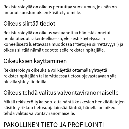
Rekisteröidyllä on oikeus peruuttaa suostumus, jos hän on
antanut suostumuksen käsittelytoimille.
Oikeus siirtää tiedot
Rekisteröidyllä on oikeus vastaanottaa hänestä annetut
henkilötiedot rakenteellisessa, yleisesti käytetyssä ja
koneellisesti luettavassa muodossa ("tietojen siirrettävyys") ja
oikeus siirtää nämä tiedot toiselle rekisterinpitäjälle.
Oikeuksien käyttäminen
Rekisteröidyn oikeuksia voi käyttää ottamalla yhteyttä
rekisterinpitäjään tai tarvittaessa tietosuojavastaavaan yllä
olevilla yhteystiedoilla.
Oikeus tehdä valitus valvontaviranomaiselle
Mikäli rekisteröity katsoo, että häntä koskevien henkilötietojen
käsittely rikkoo tietosuojalainsäädäntöä, hänellä on oikeus
tehdä valitus valvontaviranomaiselle.
PAKOLLINEN TIETO JA PROFILOINTI