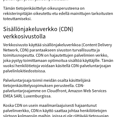
Tämän tietojenkäsittelyn oikeusperusteena on
rekisterinpitäjän oikeutettu etu edellä mainittujen tarkoitusten
toteuttamiseksi.
Sisällönjakeluverkko (CDN)
verkkosivustolla
Verkkosivusto käyttää sisällönjakeluverkkoa (Content Delivery
Network, CDN) parantaakseen sivuston turvallisuutta ja
toimitusnopeutta. CDN on hajautettujen palvelimien verkko,
joka pystyy toimittamaan optimoitua sisältöä käyttäjille. Tämän
vuoksi henkilötietoja voidaan käsitellä CDN-palveluntarjoajan
palvelinlokitiedostoissa.
Palveluntarjoaja toimii meidän osalta käsittelijänä
tietojenkäsittelysopimuksen perusteella. CDN-
palveluntarjoajamme on Cloudfront, Amazon Web Services
EMEA SARL Luxemburgissa.
Koska CDN on usein maailmanlaajuisesti hajaantunut
palvelinverkko, CDN:n käyttö saattaa johtaa henkilötietojen
siirtoon kolmansiin maihin, joissa ei ole riittävää tietosuojan