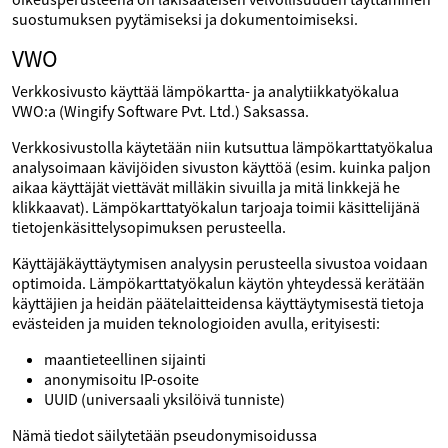
suostumuksen pyytämiseksi ja dokumentoimiseksi.
VWO
Verkkosivusto käyttää lämpökartta- ja analytiikkatyökalua
VWO:a (Wingify Software Pvt. Ltd.) Saksassa.
Verkkosivustolla käytetään niin kutsuttua lämpökarttatyökalua
analysoimaan kävijöiden sivuston käyttöä (esim. kuinka paljon
aikaa käyttäjät viettävät milläkin sivuilla ja mitä linkkejä he
klikkaavat). Lämpökarttatyökalun tarjoaja toimii käsittelijänä
tietojenkäsittelysopimuksen perusteella.
Käyttäjäkäyttäytymisen analyysin perusteella sivustoa voidaan
optimoida. Lämpökarttatyökalun käytön yhteydessä kerätään
käyttäjien ja heidän päätelaitteidensa käyttäytymisestä tietoja
evästeiden ja muiden teknologioiden avulla, erityisesti:
maantieteellinen sijainti
anonymisoitu IP-osoite
UUID (universaali yksilöivä tunniste)
Nämä tiedot säilytetään pseudonymisoidussa