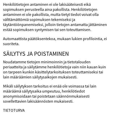
Henkilötietojen antaminen ei ole lakisääteisesti eikä
sopimuksen perusteella aina pakollista. Henkilötietojen
antaminen ei ole pakollista, mutta tietyt tiedot voivat olla
välttämättömiä sopimuksen tekemiseksi ja
täytäntöönpanemiseksi, jolloin tietojen antamatta jättäminen
estää sopimuksen syntymisen tai sen toteuttamisen.
Automaattista päätöksentekoa, mukaan lukien profilointia, ei
suoriteta.
SÄILYTYS JA POISTAMINEN
Noudatamme tietojen minimoinnin ja tietotalouden
periaatteita ja säilytämme henkilötietoja vain niin kauan kuin
on tarpeen kunkin käsittelytarkoituksen toteuttamiseksi tai
lain määräämien säilytysaikojen mukaisesti.
Mikäli säilytyksen tarkoitus ei enää ole voimassa tai lain
määräämä säilytysaika umpeutuu, henkilötiedot
anonymisoidaan tai poistetaan säännönmukaisesti
sovellettavien lakisäännösten mukaisesti.
TIETOTURVA