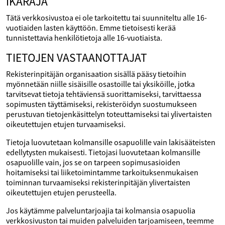
IKÄRAJA
Tätä verkkosivustoa ei ole tarkoitettu tai suunniteltu alle 16-
vuotiaiden lasten käyttöön. Emme tietoisesti kerää
tunnistettavia henkilötietoja alle 16-vuotiaista.
TIETOJEN VASTAANOTTAJAT
Rekisterinpitäjän organisaation sisällä pääsy tietoihin
myönnetään niille sisäisille osastoille tai yksiköille, jotka
tarvitsevat tietoja tehtäviensä suorittamiseksi, tarvittaessa
sopimusten täyttämiseksi, rekisteröidyn suostumukseen
perustuvan tietojenkäsittelyn toteuttamiseksi tai ylivertaisten
oikeutettujen etujen turvaamiseksi.
Tietoja luovutetaan kolmansille osapuolille vain lakisääteisten
edellytysten mukaisesti. Tietojasi luovutetaan kolmansille
osapuolille vain, jos se on tarpeen sopimusasioiden
hoitamiseksi tai liiketoimintamme tarkoituksenmukaisen
toiminnan turvaamiseksi rekisterinpitäjän ylivertaisten
oikeutettujen etujen perusteella.
Jos käytämme palveluntarjoajia tai kolmansia osapuolia
verkkosivuston tai muiden palveluiden tarjoamiseen, teemme