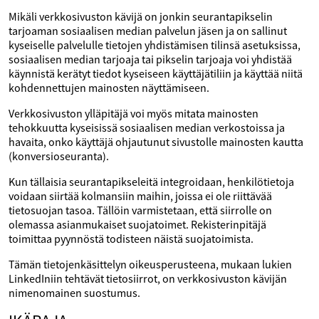
Mikäli verkkosivuston kävijä on jonkin seurantapikselin
tarjoaman sosiaalisen median palvelun jäsen ja on sallinut
kyseiselle palvelulle tietojen yhdistämisen tilinsä asetuksissa,
sosiaalisen median tarjoaja tai pikselin tarjoaja voi yhdistää
käynnistä kerätyt tiedot kyseiseen käyttäjätiliin ja käyttää niitä
kohdennettujen mainosten näyttämiseen.
Verkkosivuston ylläpitäjä voi myös mitata mainosten
tehokkuutta kyseisissä sosiaalisen median verkostoissa ja
havaita, onko käyttäjä ohjautunut sivustolle mainosten kautta
(konversioseuranta).
Kun tällaisia seurantapikseleitä integroidaan, henkilötietoja
voidaan siirtää kolmansiin maihin, joissa ei ole riittävää
tietosuojan tasoa. Tällöin varmistetaan, että siirrolle on
olemassa asianmukaiset suojatoimet. Rekisterinpitäjä
toimittaa pyynnöstä todisteen näistä suojatoimista.
Tämän tietojenkäsittelyn oikeusperusteena, mukaan lukien
LinkedIniin tehtävät tietosiirrot, on verkkosivuston kävijän
nimenomainen suostumus.