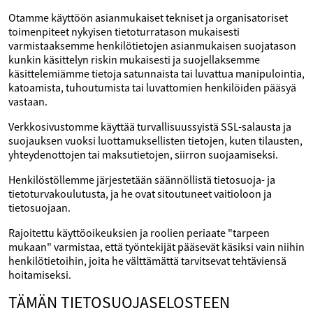
Otamme käyttöön asianmukaiset tekniset ja organisatoriset
toimenpiteet nykyisen tietoturratason mukaisesti
varmistaaksemme henkilötietojen asianmukaisen suojatason
kunkin käsittelyn riskin mukaisesti ja suojellaksemme
käsittelemiämme tietoja satunnaista tai luvattua manipulointia,
katoamista, tuhoutumista tai luvattomien henkilöiden pääsyä
vastaan.
Verkkosivustomme käyttää turvallisuussyistä SSL-salausta ja
suojauksen vuoksi luottamuksellisten tietojen, kuten tilausten,
yhteydenottojen tai maksutietojen, siirron suojaamiseksi.
Henkilöstöllemme järjestetään säännöllistä tietosuoja- ja
tietoturvakoulutusta, ja he ovat sitoutuneet vaitioloon ja
tietosuojaan.
Rajoitettu käyttöoikeuksien ja roolien periaate "tarpeen
mukaan" varmistaa, että työntekijät pääsevät käsiksi vain niihin
henkilötietoihin, joita he välttämättä tarvitsevat tehtäviensä
hoitamiseksi.
TÄMÄN TIETOSUOJASELOSTEEN