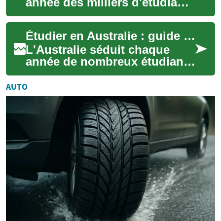
année des milliers d'étudiants
étrangers grâce à la qualité
de son enseignement, son
Étudier en Australie : guide pratique et conseils clés
enviro...
L'Australie séduit chaque
année de nombreux étudiants
internationaux grâce à la
qualité de ses formations,
AUTO
son cadre ...