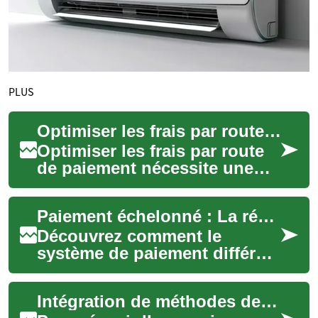
PLUS
Optimiser les frais par route de paiement : méthode d'analyse coûts-avantages
Optimiser les frais par route
de paiement nécessite une
approche méthodique :
mesurer coûts fixes et
Paiement échelonné : La révolution des achats en ligne
variables, intég...
Découvrez comment le
système de paiement différé
transforme l'expérience
d'achat des consommateurs.
Intégration de méthodes de paiement locales et wallets numériques
Cette nouvelle ap...