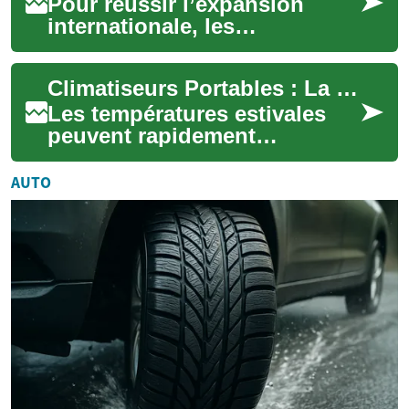
Pour réussir l’expansion
internationale, les
plateformes de vente doivent
intégrer des méthodes de
Climatiseurs Portables : La Solution Rafraîchissante pour Votre Confort à Domicile
paiement locales e...
Les températures estivales
peuvent rapidement
transformer votre maison en
un véritable four.
AUTO
Heureusement, les climat...