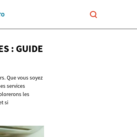
TO
S : GUIDE
rs. Que vous soyez
es services
plorerons les
t si