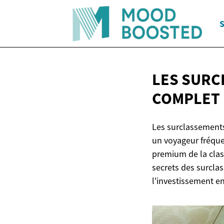
S
LES SURC
COMPLET
Les surclassements
un voyageur fréquen
premium de la class
secrets des surcla
l'investissement en