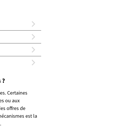
 ?
es. Certaines
es ou aux
es offres de
mécanismes est la
.