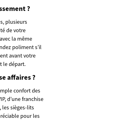
assement ?
s, plusieurs
ité de votre
 avec la même
ndez poliment s’il
ment avant votre
 le départ.
e affaires ?
imple confort des
IP, d’une franchise
les sièges-lits
réciable pour les