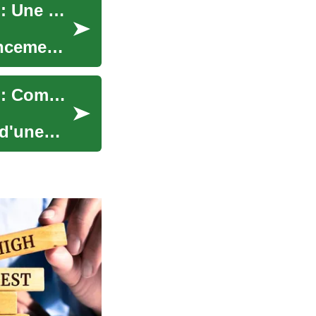
Acheter une voiture maintenant, payer plus tard : Une solution flexible pour acquérir votre véhicule
ancement
Acheter une voiture maintenant, payer plus tard : Comment ça marche ?
 d'une