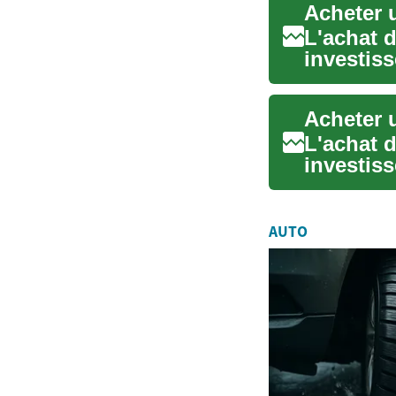
L'achat 
investis
peut être
L'achat d
investis
personne
AUTO