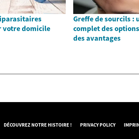
iparasitaires
Greffe de sourcils :
r votre domicile
complet des options
des avantages
DÉCOUVREZ NOTRE HISTOIRE !
PRIVACY POLICY
IMPRI