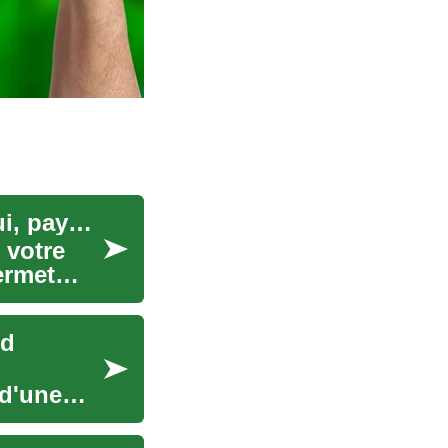
Financement auto innovant : Achetez aujourd'hui, payez demain
 votre
ermet
rd
 d'une