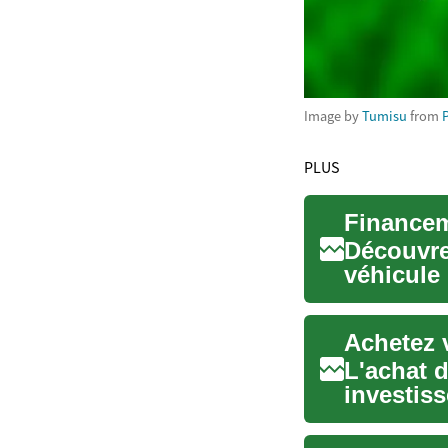
Image by
Tumisu
from
PLUS
Découvre
véhicule 
d'obtenir 
Achetez 
L'achat d
investis
personne