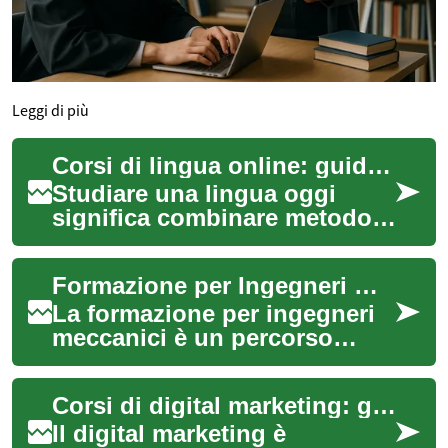
Leggi di più
Corsi di lingua online: guida pratica all'apprendimento
Studiare una lingua oggi
significa combinare metodo,
costanza e strumenti digitali.
I corsi di lingua offerti
Formazione per Ingegneri Meccanici: Guida Completa ai Corsi e alle Certificazioni
tramite...
La formazione per ingegneri
meccanici è un percorso
cruciale per chi desidera
intraprendere o avanzare in
Corsi di digital marketing: guida alla formazione
questa stim...
Il digital marketing è