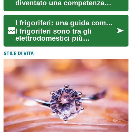
diventato una competenza
trasversale richiesta in settori
diversi: dalle vendite all’e-
I frigoriferi: una guida completa all'elettrodomestico essenziale per la cucina
commerc...
I frigoriferi sono tra gli
elettrodomestici più
importanti in ogni cucina
moderna. Questi apparecchi
STILE DI VITA
indispensabili m...