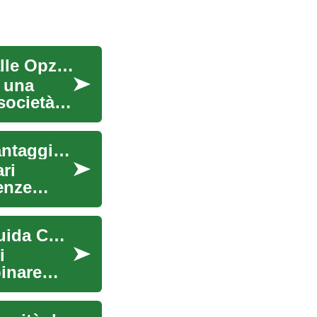
Prestiti Personali per Anziani: Guida Completa alle Opzioni Finanziarie
o una
società
Conti Bancari per Anziani: Guida Completa ai Vantaggi e alle Opportunità
ri
enze
Opportunità di Lavoro sulle Navi da Crociera: Guida Completa
i
binare