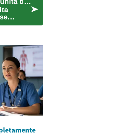
Lavoro come Rider: Guida Completa alle Opportunità di Consegna
ita
ose
mpletamente