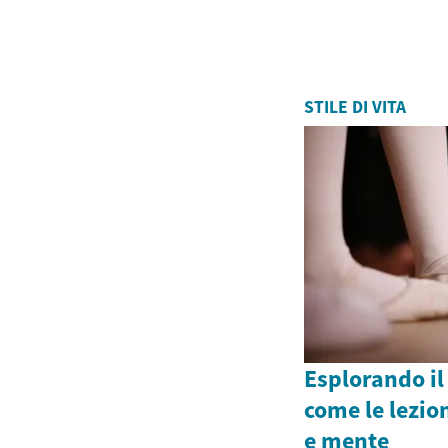
STILE DI VITA
Esplorando i
come le lezio
e mente