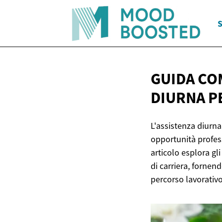
S
GUIDA CO
DIURNA P
L'assistenza diurna
opportunità profess
articolo esplora gli
di carriera, fornen
percorso lavorativo