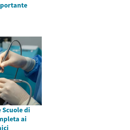
mportante
 Scuole di
mpleta ai
ici