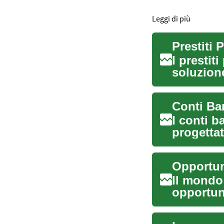
Leggi di più
I prestit
soluzione
itali...
I conti b
progettat
delle per
Il mondo
opportun
lavoro e 