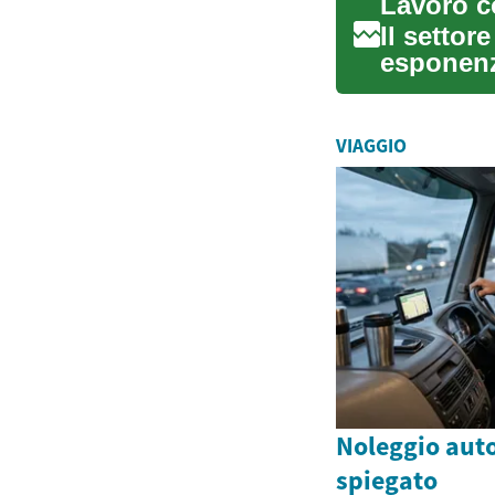
Il settor
esponenz
opportuni
VIAGGIO
Noleggio aut
spiegato