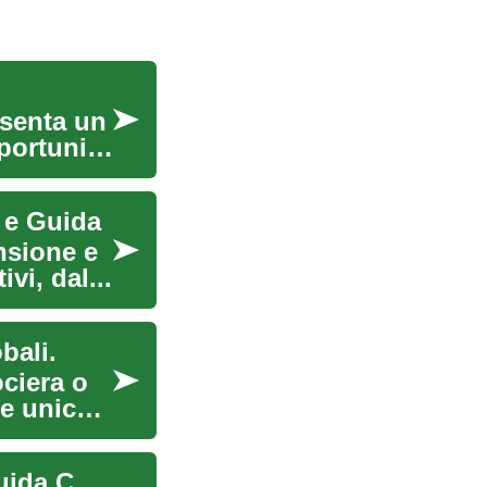
esenta un
portunità
 e Guida
nsione e
vi, dal...
bali.
ociera o
e unico,
Opportunità di Lavoro sulle Navi da Crociera: Guida Completa