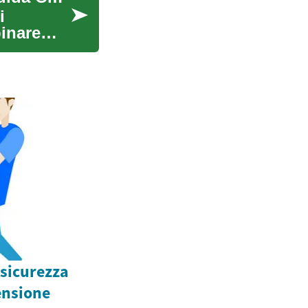
i
binare
sicurezza
ensione