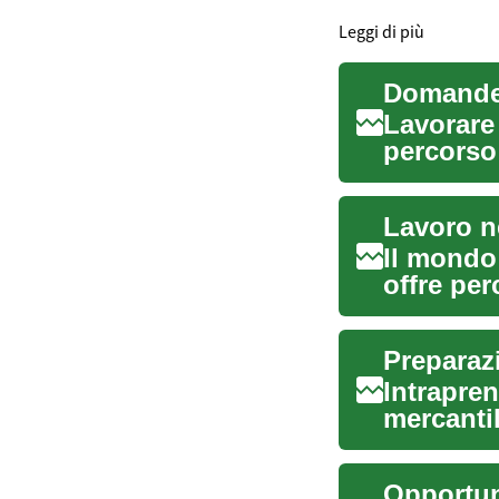
Leggi di più
Domande 
Lavorare
percorso
di vi...
Lavoro n
Il mondo 
offre per
Preparaz
Intrapren
mercanti
ricc...