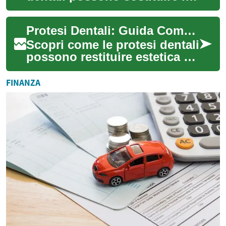
denti mancanti con risultati
stabili, estetici e funzionali.
Protesi Dentali: Guida Completa per Ripristinare il Sorriso
Qu...
Scopri come le protesi dentali
possono restituire estetica e
funzione al tuo sorriso.
Questa guida esplora le
FINANZA
opzioni...