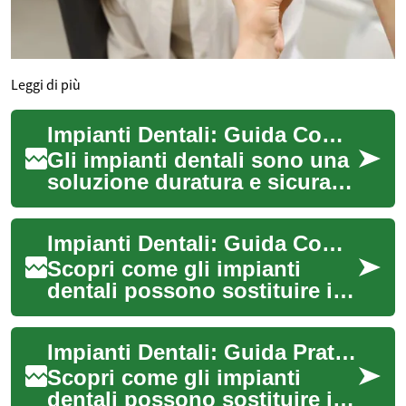
Leggi di più
Impianti Dentali: Guida Completa per il Tuo Sorriso
Gli impianti dentali sono una
soluzione duratura e sicura
per sostituire denti mancanti,
offrendo estetica naturale e...
Impianti Dentali: Guida Completa per Ripristinare il Sorriso
Scopri come gli impianti
dentali possono sostituire i
denti mancanti con soluzioni
stabili e dall'aspetto naturale.
Impianti Dentali: Guida Pratica per Ripristinare il Sorriso
Q...
Scopri come gli impianti
dentali possono sostituire i