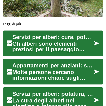
Leggi di più
Servizi per alberi: cura, potatura e sicurezza per il giardino
Gli alberi sono elementi
preziosi per il paesaggio
domestico e pubblico, ma
richiedono attenzione
Appartamenti per anziani: soluzioni abitative e servizi
specializzata per r...
Molte persone cercano
informazioni chiare sugli
appartamenti destinati ad
anziani: tipologie di alloggi,
Servizi per alberi: potatura, cura e sicurezza
servizi disp...
La cura degli alberi nel