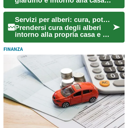
giardino e intorno alla casa
richiede competenze
specifiche per tutelare la
Servizi per alberi: cura, potatura e sicurezza per casa e giardino
salute delle pia...
Prendersi cura degli alberi
intorno alla propria casa e nel
giardino richiede competenze
tecniche e decisioni
FINANZA
pondera...