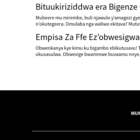
Bituukiriziddwa era Bigenz
Mubeere mu mirembe, buli njawulo y’amagezi gy
n’okutegeera. Omulaba nga waliwo ekitava? Mutuw
Empisa Za Ffe Ez’obwesigwa
Obwenkanya kye kimu ku bigambo ebikutusavu! Tu
okusasulwa. Obwesige bwammwe buvaamu nnyo, e
MUM