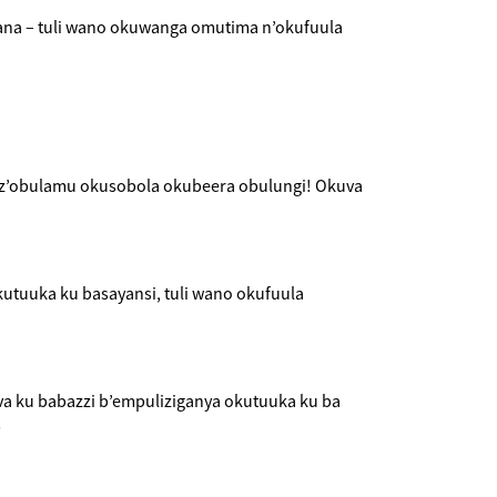
ana – tuli wano okuwanga omutima n’okufuula
z’obulamu okusobola okubeera obulungi! Okuva
utuuka ku basayansi, tuli wano okufuula
va ku babazzi b’empuliziganya okutuuka ku ba
!