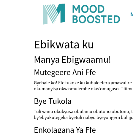
Ebikwata ku
Manya Ebigwaamu!
Mutegeere Ani Ffe
Gyebale ko! Ffe tukoze ku kubaleetera amawulire
okumanyisa okw’omulembe okw’omugaso. Ttiimu b
Bye Tukola
Tuli wano okukyusa obulamu obutono obutono, tu
by’ebyokutegeka byetuli nabyo byeyongera bulij
Enkolagana Ya Ffe