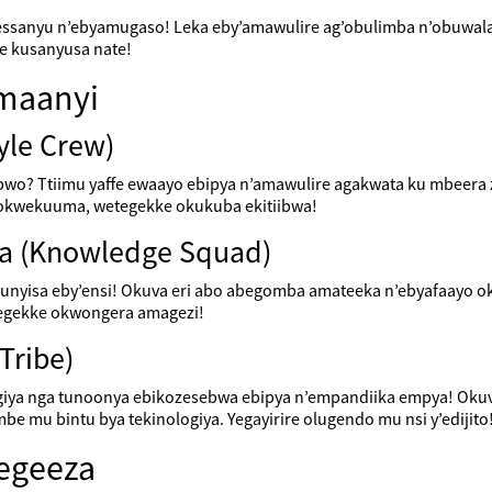
 essanyu n’ebyamugaso! Leka eby’amawulire ag’obulimba n’obuwal
re kusanyusa nate!
amaanyi
yle Crew)
o? Ttiimu yaffe ewaayo ebipya n’amawulire agakwata ku mbeera 
okwekuuma, wetegekke okukuba ekitiibwa!
ya (Knowledge Squad)
nyisa eby’ensi! Okuva eri abo abegomba amateeka n’ebyafaayo ok
tegekke okwongera amagezi!
Tribe)
nologiya nga tunoonya ebikozesebwa ebipya n’empandiika empya! Oku
 mu bintu bya tekinologiya. Yegayirire olugendo mu nsi y’edijito
egeeza