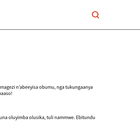
b’amagezi n’abeeyisa obumu, nga tukungaanya
maaso!
una oluyimba olusika, tuli nammwe. Ebitundu