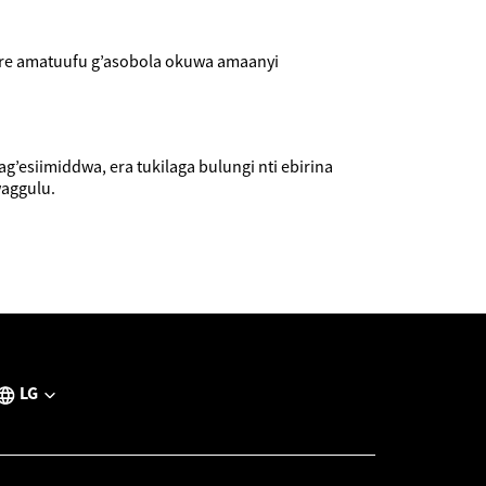
ire amatuufu g’asobola okuwa amaanyi
esiimiddwa, era tukilaga bulungi nti ebirina
aggulu.
LG