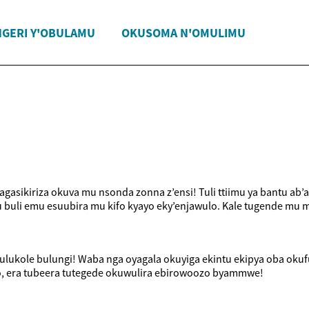
NGERI Y'OBULAMU
OKUSOMA N'OMULIMU
 agasikiriza okuva mu nsonda zonna z’ensi! Tuli ttiimu ya bantu a
uli emu esuubira mu kifo kyayo eky’enjawulo. Kale tugende mu 
lukole bulungi! Waba nga oyagala okuyiga ekintu ekipya oba okuf
jo, era tubeera tutegede okuwulira ebirowoozo byammwe!