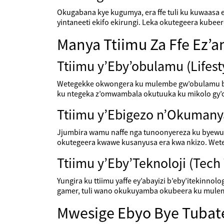
Okugabana kye kugumya, era ffe tuli ku kuwaasa
yintaneeti ekifo ekirungi. Leka okutegeera kubee
Manya Ttiimu Za Ffe Ez’
Ttiimu y’Eby’obulamu (Lifest
Wetegekke okwongera ku mulembe gw’obulamu bw
ku ntegeka z’omwambala okutuuka ku mikolo gy’
Ttiimu y’Ebigezo n’Okuman
Jjumbira wamu naffe nga tunoonyereza ku byewuu
okutegeera kwawe kusanyusa era kwa nkizo. We
Ttiimu y’Eby’Teknoloji (Tech 
Yungira ku ttiimu yaffe ey’abayizi b’eby’itekin
gamer, tuli wano okukuyamba okubeera ku mulembe
Mwesige Ebyo Bye Tubat