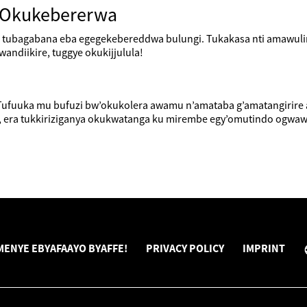
e Okukebererwa
e tubagabana eba egegekebereddwa bulungi. Tukakasa nti amawul
andiikire, tuggye okukijjulula!
fuuka mu bufuzi bw’okukolera awamu n’amataba g’amatangirire ag’
ra tukkiriziganya okukwatanga ku mirembe egy’omutindo ogwaw
ENYE EBYAFAAYO BYAFFE!
PRIVACY POLICY
IMPRINT