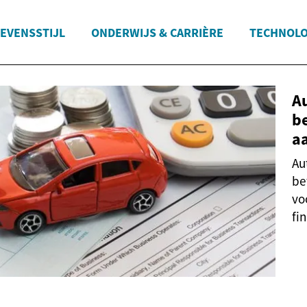
LEVENSSTIJL
ONDERWIJS & CARRIÈRE
TECHNOLO
Au
be
a
Au
be
vo
fi