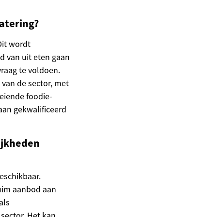
catering?
Dit wordt
d van uit eten gaan
raag te voldoen.
van de sector, met
eiende foodie-
 aan gekwalificeerd
ijkheden
beschikbaar.
ruim aanbod aan
als
 sector. Het kan