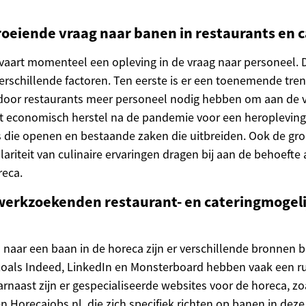
groeiende vraag naar banen in restaurants en 
vaart momenteel een opleving in de vraag naar personeel. 
erschillende factoren. Ten eerste is er een toenemende tren
door restaurants meer personeel nodig hebben om aan de v
t economisch herstel na de pandemie voor een heropleving 
 die openen en bestaande zaken die uitbreiden. Ook de gro
ariteit van culinaire ervaringen dragen bij aan de behoefte
reca.
erkzoekenden restaurant- en cateringmogel
s naar een baan in de horeca zijn er verschillende bronnen 
zoals Indeed, LinkedIn en Monsterboard hebben vaak een 
rnaast zijn er gespecialiseerde websites voor de horeca, zo
 Horecajobs.nl, die zich specifiek richten op banen in deze