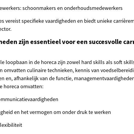
edewerkers: schoonmakers en onderhoudsmedewerkers
ies vereist specifieke vaardigheden en biedt unieke carrièr
ctor.
eden zijn essentieel voor een succesvolle carr
e loopbaan in de horeca zijn zowel hard skills als soft skill
n omvatten culinaire technieken, kennis van voedselberei
en en, afhankelijk van de functie, managementvaardigheden. 
de horeca omvatten:
ommunicatievaardigheden
igheid en het vermogen om onder druk te werken
xibiliteit