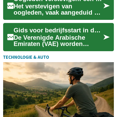
Het verstevigen van
oogleden, vaak aangeduid als
blefaroplastiek, is een
esthetische ingreep die wordt
Gids voor bedrijfsstart in de VAE
overwogen door...
De Verenigde Arabische
Emiraten (VAE) worden
wereldwijd erkend als een
dynamisch knooppunt voor
TECHNOLOGIE & AUTO
zaken en investeringe...