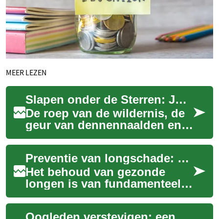
MEER LEZEN
Slapen onder de Sterren: Jouw Gids voor Buitenrecreatie
De roep van de wildernis, de
geur van dennennaalden en
de stilte van een sterrennacht
lokken velen naar buiten.
Preventie van longschade: een gids
Buite...
Het behoud van gezonde
longen is van fundamenteel
belang voor het algehele
welzijn. Longen zijn vitale
Oogleden verstevigen: een gedetailleerde gids
organen die zu...