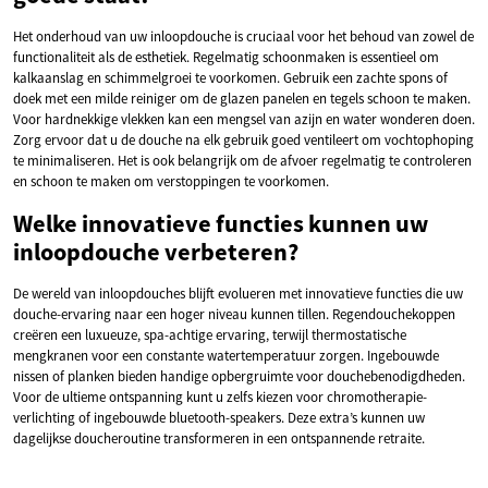
Het onderhoud van uw inloopdouche is cruciaal voor het behoud van zowel de
functionaliteit als de esthetiek. Regelmatig schoonmaken is essentieel om
kalkaanslag en schimmelgroei te voorkomen. Gebruik een zachte spons of
doek met een milde reiniger om de glazen panelen en tegels schoon te maken.
Voor hardnekkige vlekken kan een mengsel van azijn en water wonderen doen.
Zorg ervoor dat u de douche na elk gebruik goed ventileert om vochtophoping
te minimaliseren. Het is ook belangrijk om de afvoer regelmatig te controleren
en schoon te maken om verstoppingen te voorkomen.
Welke innovatieve functies kunnen uw
inloopdouche verbeteren?
De wereld van inloopdouches blijft evolueren met innovatieve functies die uw
douche-ervaring naar een hoger niveau kunnen tillen. Regendouchekoppen
creëren een luxueuze, spa-achtige ervaring, terwijl thermostatische
mengkranen voor een constante watertemperatuur zorgen. Ingebouwde
nissen of planken bieden handige opbergruimte voor douchebenodigdheden.
Voor de ultieme ontspanning kunt u zelfs kiezen voor chromotherapie-
verlichting of ingebouwde bluetooth-speakers. Deze extra’s kunnen uw
dagelijkse doucheroutine transformeren in een ontspannende retraite.