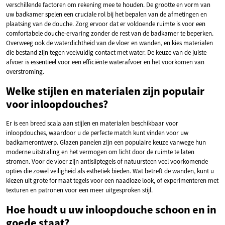
verschillende factoren om rekening mee te houden. De grootte en vorm van
uw badkamer spelen een cruciale rol bij het bepalen van de afmetingen en
plaatsing van de douche. Zorg ervoor dat er voldoende ruimte is voor een
comfortabele douche-ervaring zonder de rest van de badkamer te beperken.
Overweeg ook de waterdichtheid van de vloer en wanden, en kies materialen
die bestand zijn tegen veelvuldig contact met water. De keuze van de juiste
afvoer is essentieel voor een efficiënte waterafvoer en het voorkomen van
overstroming.
Welke stijlen en materialen zijn populair
voor inloopdouches?
Er is een breed scala aan stijlen en materialen beschikbaar voor
inloopdouches, waardoor u de perfecte match kunt vinden voor uw
badkamerontwerp. Glazen panelen zijn een populaire keuze vanwege hun
moderne uitstraling en het vermogen om licht door de ruimte te laten
stromen. Voor de vloer zijn antisliptegels of natuursteen veel voorkomende
opties die zowel veiligheid als esthetiek bieden. Wat betreft de wanden, kunt u
kiezen uit grote formaat tegels voor een naadloze look, of experimenteren met
texturen en patronen voor een meer uitgesproken stijl.
Hoe houdt u uw inloopdouche schoon en in
goede staat?