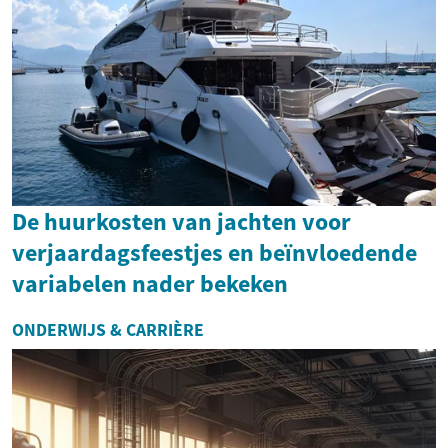
De huurkosten van jachten voor
verjaardagsfeestjes en beïnvloedende
variabelen nader bekeken
ONDERWIJS & CARRIÈRE