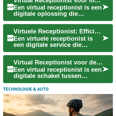
Virtual Receptionist voor medische praktijk: digitaal patiëntbeheer
telefonische en di...
Een virtual receptionist is een
digitale oplossing die
telefoontjes, afspraken en
patiëntcommunicatie
Virtuele Receptionist: Efficiëntie voor medische praktijken
afhandelt voor ...
Een virtuele receptionist is
een digitale service die
telefoontjes, afspraken en
patiëntcommunicatie
Virtual Receptionist voor de zorg: digitale receptie-oplossingen
overneemt voor m...
Een virtual receptionist is een
digitale schakel tussen
patiënten en zorgverleners:
iemand of iets dat oproepen
TECHNOLOGIE & AUTO
beant...