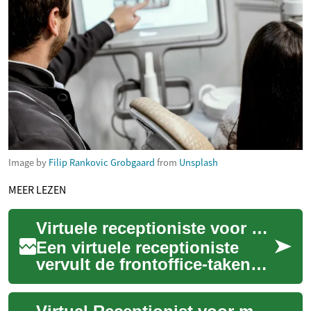
Image by
Filip Rankovic Grobgaard
from
Unsplash
MEER LEZEN
Virtuele receptioniste voor medische zorg en praktijken
Een virtuele receptioniste
vervult de frontoffice-taken
van een praktijk zonder
fysieke balie, met