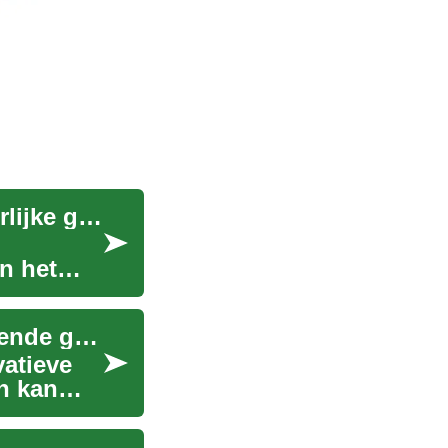
Tandimplantaten: Complete gids voor een natuurlijke glimlach
n het
Tandimplantaten: De ultieme gids voor een stralende glimlach
atieve
n kan