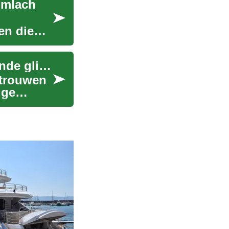
imlach
en die
Tandimplantaten: Complete gids voor een stralende glimlach
rtrouwen
ige