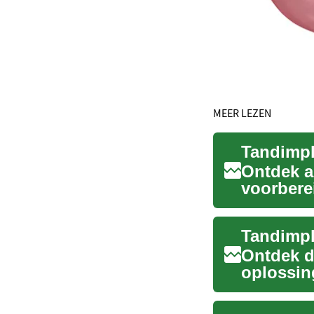
MEER LEZEN
Ontdek a
voorbere
titaniumi
Ontdek d
oplossin
verandere