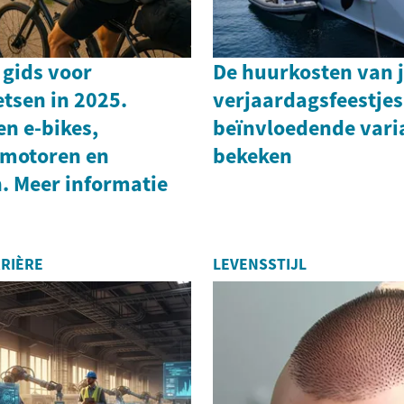
 gids voor
De huurkosten van 
etsen in 2025.
verjaardagsfeestjes
n e-bikes,
beïnvloedende vari
 motoren en
bekeken
. Meer informatie
RIÈRE
LEVENSSTIJL