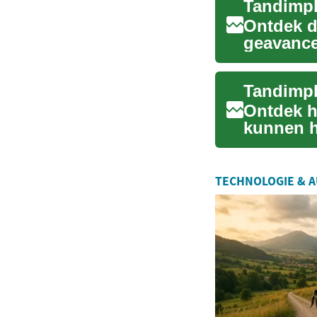
Tandimpl
Ontdek d
geavance
uw glimla
Ontdek h
kunnen h
oplossing
TECHNOLOGIE & 