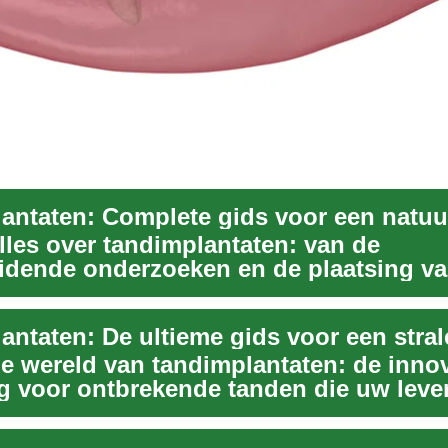
lles over tandimplantaten: van de
idende onderzoeken en de plaatsing va
mplantaat tot o...
e wereld van tandimplantaten: de innov
g voor ontbrekende tanden die uw leve
n. V...