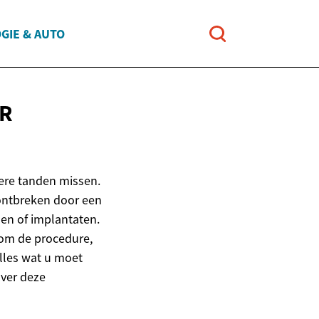
GIE & AUTO
OR
ere tanden missen.
 ontbreken door een
en of implantaten.
 om de procedure,
alles wat u moet
ver deze