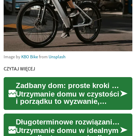
Image by
KBO Bike
from
Unsplash
CZYTAJ WIĘCEJ
Zadbany dom: proste kroki do codziennej świeżości
Utrzymanie domu w czystości
i porządku to wyzwanie,
któremu wiele osób stara się
sprostać każdego dnia.
Długoterminowe rozwiązania dla czystego domu
Codzienne obo...
Utrzymanie domu w idealnym