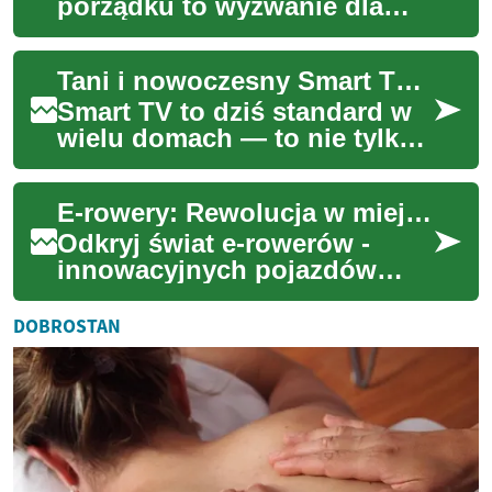
porządku to wyzwanie dla
wielu osób, zwłaszcza w
obliczu intensywnego trybu
Tani i nowoczesny Smart TV: co warto wiedzieć przed zakupem
życia. Profesj...
Smart TV to dziś standard w
wielu domach — to nie tylko
większy ekran, ale także
centrum rozrywki i aplikacji.
E-rowery: Rewolucja w miejskiej komunikacji
Przed ...
Odkryj świat e-rowerów -
innowacyjnych pojazdów
łączących tradycyjną jazdę z
elektrycznym wspomaganiem.
DOBROSTAN
Poznaj zalety...