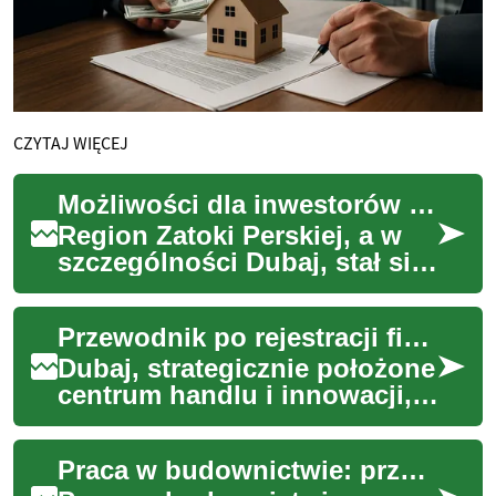
CZYTAJ WIĘCEJ
Możliwości dla inwestorów w regionie Zatoki
Region Zatoki Perskiej, a w
szczególności Dubaj, stał się
globalnym centrum
przyciągającym inwestorów i
Przewodnik po rejestracji firmy w Dubaju
przedsiębiorc...
Dubaj, strategicznie położone
centrum handlu i innowacji,
od dawna fascynuje
przedsiębiorców z całego
Praca w budownictwie: przewodnik dla pracowników
świata. Jego dy...