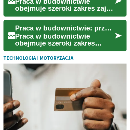
Praca w budownictwie
obejmuje szeroki zakres zajęć
— od prac ziemnych i
murarskich, przez instalacje,
Praca w budownictwie: przewodnik dla kandydatów
aż po zarządzan...
Praca w budownictwie
obejmuje szeroki zakres
zawodów i umiejętności
niezbędnych do realizacji
TECHNOLOGIA I MOTORYZACJA
projektów od projektu p...