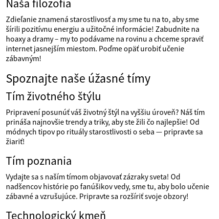
Naša filozofia
Zdieľanie znamená starostlivosť a my sme tu na to, aby sme
šírili pozitívnu energiu a užitočné informácie! Zabudnite na
hoaxy a dramy – my to podávame na rovinu a chceme spraviť
internet jasnejším miestom. Poďme opäť urobiť učenie
zábavným!
Spoznajte naše úžasné tímy
Tím životného štýlu
Pripravení posunúť váš životný štýl na vyššiu úroveň? Náš tím
prináša najnovšie trendy a triky, aby ste žili čo najlepšie! Od
módnych tipov po rituály starostlivosti o seba — pripravte sa
žiariť!
Tím poznania
Vydajte sa s naším tímom objavovať zázraky sveta! Od
nadšencov histórie po fanúšikov vedy, sme tu, aby bolo učenie
zábavné a vzrušujúce. Pripravte sa rozšíriť svoje obzory!
Technologický kmeň