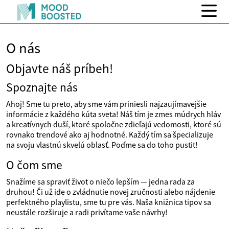
O nás
Objavte náš príbeh!
Spoznajte nás
Ahoj! Sme tu preto, aby sme vám priniesli najzaujímavejšie
informácie z každého kúta sveta! Náš tím je zmes múdrych hláv
a kreatívnych duší, ktoré spoločne zdieľajú vedomosti, ktoré sú
rovnako trendové ako aj hodnotné. Každý tím sa špecializuje
na svoju vlastnú skvelú oblasť. Poďme sa do toho pustiť!
O čom sme
Snažíme sa spraviť život o niečo lepším — jedna rada za
druhou! Či už ide o zvládnutie novej zručnosti alebo nájdenie
perfektného playlistu, sme tu pre vás. Naša knižnica tipov sa
neustále rozširuje a radi privítame vaše návrhy!