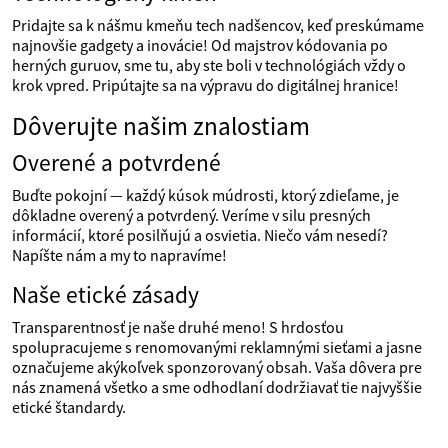
Pridajte sa k nášmu kmeňu tech nadšencov, keď preskúmame
najnovšie gadgety a inovácie! Od majstrov kódovania po
herných guruov, sme tu, aby ste boli v technológiách vždy o
krok vpred. Pripútajte sa na výpravu do digitálnej hranice!
Dôverujte našim znalostiam
Overené a potvrdené
Buďte pokojní — každý kúsok múdrosti, ktorý zdieľame, je
dôkladne overený a potvrdený. Veríme v silu presných
informácií, ktoré posilňujú a osvietia. Niečo vám nesedí?
Napíšte nám a my to napravíme!
Naše etické zásady
Transparentnosť je naše druhé meno! S hrdosťou
spolupracujeme s renomovanými reklamnými sieťami a jasne
označujeme akýkoľvek sponzorovaný obsah. Vaša dôvera pre
nás znamená všetko a sme odhodlaní dodržiavať tie najvyššie
etické štandardy.