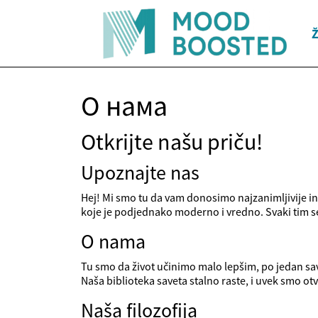
Ž
О нама
Otkrijte našu priču!
Upoznajte nas
Hej! Mi smo tu da vam donosimo najzanimljivije inf
koje je podjednako moderno i vredno. Svaki tim se 
O nama
Tu smo da život učinimo malo lepšim, po jedan sav
Naša biblioteka saveta stalno raste, i uvek smo ot
Naša filozofija