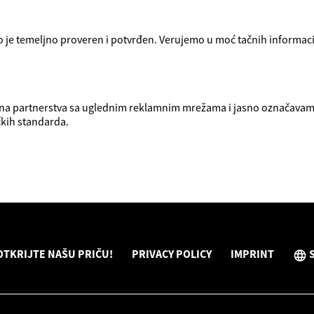
 je temeljno proveren i potvrđen. Verujemo u moć tačnih informacija
na partnerstva sa uglednim reklamnim mrežama i jasno označavamo
čkih standarda.
OTKRIJTE NAŠU PRIČU!
PRIVACY POLICY
IMPRINT