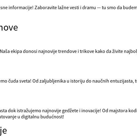
risne informacije! Zaboravite lažne vesti i dramu — tu smo da budem
imove
? Naša ekipa donosi najnovije trendove i trikove kako da živite najb
mo čuda sveta! Od zaljubljenika u istoriju do naučnih entuzijasta,
sta dok istražujemo najnovije gedžete i inovacije! Od majstora kod
utovanje u digitalnu budućnost!
je