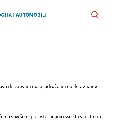
GIJA I AUTOMOBILI
ova i kreativnih duša, udruženih da dele znanje
ženju savršene plejliste, imamo sve što vam treba.