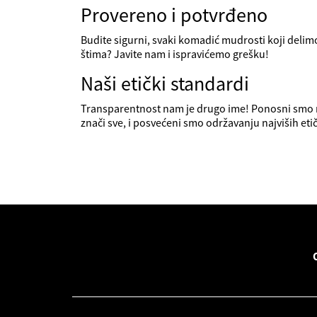
Provereno i potvrđeno
Budite sigurni, svaki komadić mudrosti koji delimo
štima? Javite nam i ispravićemo grešku!
Naši etički standardi
Transparentnost nam je drugo ime! Ponosni smo 
znači sve, i posvećeni smo održavanju najviših eti