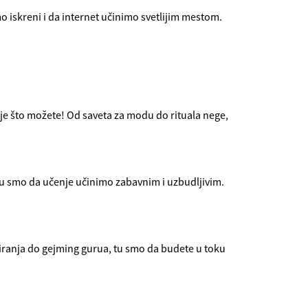
o iskreni i da internet učinimo svetlijim mestom.
olje što možete! Od saveta za modu do rituala nege,
 tu smo da učenje učinimo zabavnim i uzbudljivim.
iranja do gejming gurua, tu smo da budete u toku