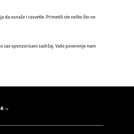
 da osnaže i rasvetle. Primetili ste nešto što ne
 sav sponzorisani sadržaj. Vaše poverenje nam
SR