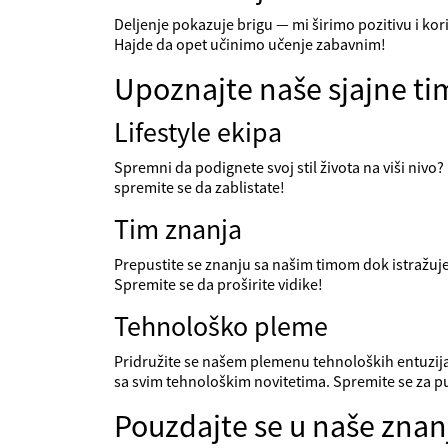
Deljenje pokazuje brigu — mi širimo pozitivu i ko
Hajde da opet učinimo učenje zabavnim!
Upoznajte naše sjajne t
Lifestyle ekipa
Spremni da podignete svoj stil života na viši nivo
spremite se da zablistate!
Tim znanja
Prepustite se znanju sa našim timom dok istražuje
Spremite se da proširite vidike!
Tehnološko pleme
Pridružite se našem plemenu tehnoloških entuzija
sa svim tehnološkim novitetima. Spremite se za p
Pouzdajte se u naše znan