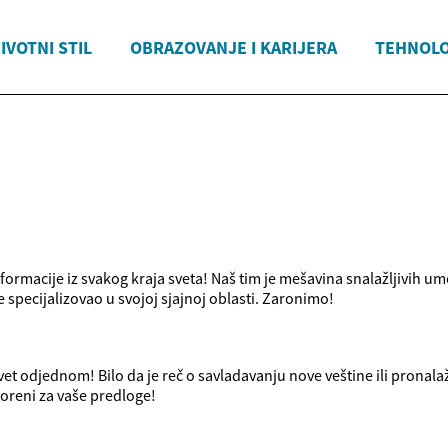
IVOTNI STIL
OBRAZOVANJE I KARIJERA
TEHNOLO
ormacije iz svakog kraja sveta! Naš tim je mešavina snalažljivih um
specijalizovao u svojoj sjajnoj oblasti. Zaronimo!
et odjednom! Bilo da je reč o savladavanju nove veštine ili pronala
voreni za vaše predloge!